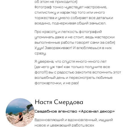
об этом не приходится)
Фотограф тонко чувствует настроение,
стилистику и характер того или иного
торжества и умело собирает все детальки
воедино, подчеркивая общий замысел.
Про красоту и легкость фотографий
упоминать даже и не стоит, ведь мастерски
выполненные работы говорят сами за себя)
Ууух! Завораживают! И влюбляешься в них
сразу.
Я уверена, что спустя много-много лет
(да чего уж там! как только получите все
фото!!!) вы с радостью захотите вспомнить этот
волшебный день и пересмотреть любимые
фотокарточки, и не раз!
Настя Смердова
Свадебное агенство «Арсенал декор»
Вдохновляющий и вдохновленный, ищущий
новое и уважающий работу всех