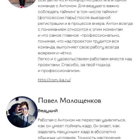
команде с Антоном. Для ведущего важно
соблюдать тайминг в том числе тайминг
(фотосессии пары) после выездной
регистрации и в процессе вчера. Антон всегда
с пониманием относится к этим моментам
и что самое главное -профессионально,
понимая, что над проектом трудится вся
команда, выполняет свою работу всегда
вовремя и чётко.
Легко и с удовольствием работаем вместе над
проектами. Спасибо, за твой подход
и профессионализм.
http://rom-ka.ru/
Павел Малащенков
Ведущий
Работая с Антоном не перестаю удивляться,
как он умеет поймать кадр. Он знает, как
заделать «вкусным» кадр в абсолютно
обычных условиях. Точность настроения