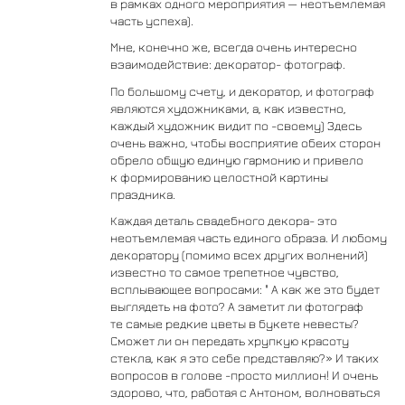
в рамках одного мероприятия — неотъемлемая
часть успеха).
Мне, конечно же, всегда очень интересно
взаимодействие: декоратор- фотограф.
По большому счету, и декоратор, и фотограф
являются художниками, а, как известно,
каждый художник видит по -своему) Здесь
очень важно, чтобы восприятие обеих сторон
обрело общую единую гармонию и привело
к формированию целостной картины
праздника.
Каждая деталь свадебного декора- это
неотъемлемая часть единого образа. И любому
декоратору (помимо всех других волнений)
известно то самое трепетное чувство,
всплывающее вопросами: " А как же это будет
выглядеть на фото? А заметит ли фотограф
те самые редкие цветы в букете невесты?
Сможет ли он передать хрупкую красоту
стекла, как я это себе представляю?» И таких
вопросов в голове -просто миллион! И очень
здорово, что, работая с Антоном, волноваться