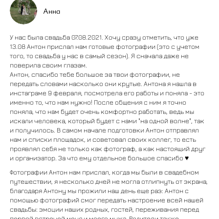
Анна
У нас была свадьба 07.08.2021. Хочу сразу отметить, что уже
13.08 Антон прислал нам готовые фотографии (это с учетом
того, то свадьба у нас в самый сезон). Я сначала даже не
поверила своим глазам.
Антон, спасибо тебе большое за твои фотографии, не
передать словами насколько они крутые. Антона я нашла в
инстаграме 9 февраля, посмотрела его работы и поняла - это
именно то, что нам нужно! После общения с ним я точно
поняла, что нам будет очень комфортно работать, ведь мы
искали человека, который будет с нами "на одной волне", так
и получилось. В самом начале подготовки Антон отправлял
нам и списки площадок, и советовал своих коллег, то есть
проявлял себя не только как фотограф, а как настоящий друг
и организатор. За что ему отдельное большое спасибо ♥️
Фотографии Антон нам прислал, когда мы были в свадебном
путешествии, я несколько дней не могла отлипнуть от экрана,
благодаря Антону мы прожили наш день еще раз: Антон с
помощью фотографий смог передать настроение всей нашей
свадьбы: эмоции наших родных, гостей, переживания перед
первой встречей меня и моего мужа. Родители также