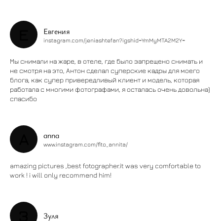
Е
Евгения
instagram.com/jeniashtefan?igshid=YmMyMTA2M2Y=
Мы снимали на жаре, в отеле, где было запрещено снимать и
не смотря на это, Антон сделал суперские кадры для моего
блога, как супер привередливый клиент и модель, которая
работала с многими фотографами, я осталась очень довольна)
спасибо
A
anna
www.instagram.com/fito_annita/
amazing pictures ,best fotographer.it was very comfortable to
work ! i will only recommend him!
З
Зуля