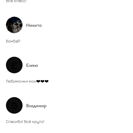
Все класс!
Никита
Бомба!!!
Е
Елена
Любимочки мои❤️❤️❤️
В
Владимир
Спасибо! Всё круто!