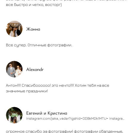
все быстро и четко, восторг)
Жанна
Все супер. Отличные фотографии.
Alexandr
Антон!!!! Спасибоооооо! это нечто!!!! Хотим тебя на все
значимые праздники!
Евгений и Кристина
instagram.com/jeka_vader?igshid=ODBkMDk1MTU= instagram.com/kiny_east?igshid=YmMyMTA2M2Y=
огромное спасибо за фотографии! фотографии обалденные,