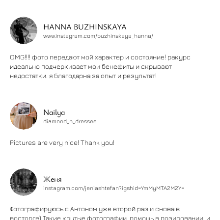
HANNA BUZHINSKAYA
www.instagram.com/buzhinskaya_hanna/
OMG!!!! фото передают мой характер и состояние! ракурс
идеально подчеркивает мои бенефиты и скрывают
недостатки. я благодарна за опыт и результат!
Nailya
diamond_n_dresses
Pictures are very nice! Thank you!
Женя
instagram.com/jeniashtefan?igshid=YmMyMTA2M2Y=
Фотографируюсь с Антоном уже второй раз и снова в
восторге) Такие крутые фотографии, помощь в позировании, и