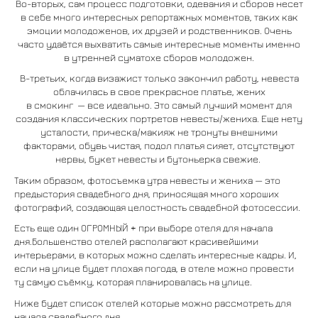
Во-вторых, сам процесс подготовки, одевания и сборов несет
в себе много интересных репортажных моментов, таких как
эмоции молодоженов, их друзей и родственников. Очень
часто удаётся выхватить самые интересные моменты именно
в утренней суматохе сборов молодожен.
В-третьих, когда визажист только закончил работу, невеста
облачилась в свое прекрасное платье, жених
в смокинг — все идеально. Это самый лучший момент для
создания классических портретов невесты/жениха. Еще нету
усталости, прическа/макияж не тронуты внешними
факторами, обувь чистая, подол платья сияет, отсутствуют
нервы, букет невесты и бутоньерка свежие.
Таким образом, фотосъемка утра невесты и жениха — это
предыстория свадебного дня, приносящая много хороших
фотографий, создающая целостность свадебной фотосессии.
Есть еще один ОГРОМНЫЙ + при выборе отеля для начала
дня.Большенство отелей располагают красивейшими
интерьерами, в которых можно сделать интересные кадры. И,
если на улице будет плохая погода, в отеле можно провести
ту самую съёмку, которая планировалась на улице.
Ниже будет список отелей которые можно рассмотреть для
начала свадебного дня.